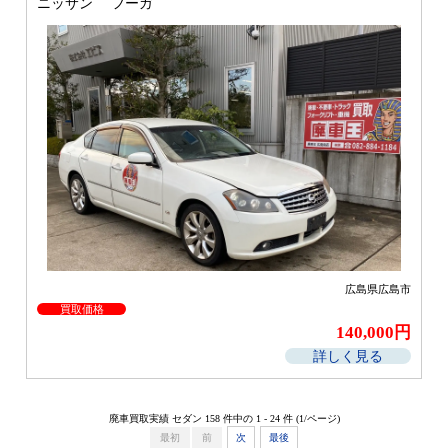
ニッサン フーガ
広島県広島市
買取価格
140,000円
詳しく見る
廃車買取実績 セダン 158 件中の 1 - 24 件 (1/
ページ)
最初
前
次
最後