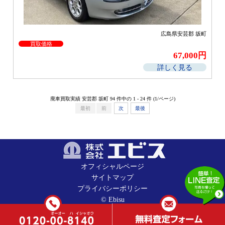
広島県安芸郡 坂町
買取価格
67,000円
詳しく見る
廃車買取実績 安芸郡 坂町 94 件中の 1 - 24 件 (1/
ページ)
最初
前
次
最後
オフィシャルページ
サイトマップ
プライバシーポリシー
© Ebisu