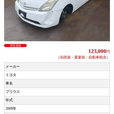
買取価格
123,000
円
（自賠責・重量税・自動車税含）
メーカー
トヨタ
車名
プリウス
年式
2009年